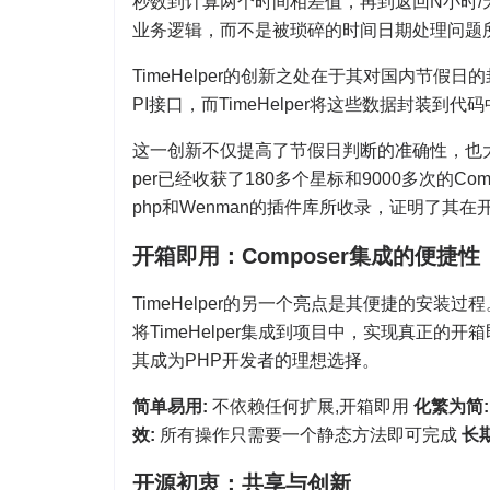
秒数到计算两个时间相差值，再到返回N小时/
业务逻辑，而不是被琐碎的时间日期处理问题
TimeHelper的创新之处在于其对国内节
PI接口，而TimeHelper将这些数据封装
这一创新不仅提高了节假日判断的准确性，也大
per已经收获了180多个星标和9000多次的Co
php和Wenman的插件库所收录，证明了其
开箱即用：Composer集成的便捷性
TimeHelper的另一个亮点是其便捷的安装过
将TimeHelper集成到项目中，实现真正的开
其成为PHP开发者的理想选择。
简单易用:
不依赖任何扩展,开箱即用
化繁为简:
效:
所有操作只需要一个静态方法即可完成
长
开源初衷：共享与创新