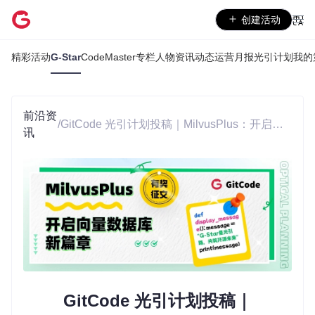
创建活动
精彩活动
G-Star
CodeMaster专栏人物
资讯动态
运营月报
光引计划
我的
前沿资
/
GitCode 光引计划投稿｜MilvusPlus：开启向量数据库新篇章
讯
GitCode 光引计划投稿｜